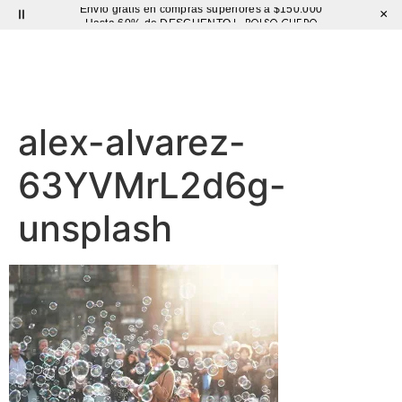
Envío gratis en compras superiores a $150.000
×
BOLSO CUERO
Hasta 60% de DESCUENTO |
Sutíl
alex-alvarez-
63YVMrL2d6g-
unsplash