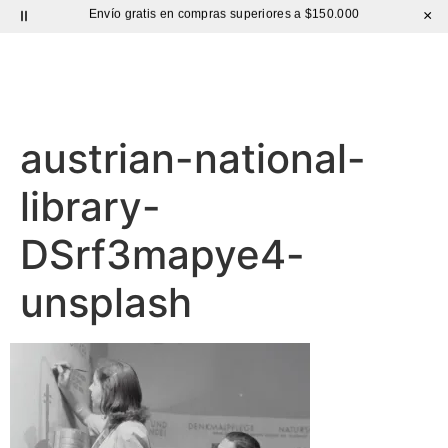
Envío gratis en compras superiores a $150.000
×
BOLSO CUERO
Hasta 60% de DESCUENTO |
Sutíl
austrian-national-
library-
DSrf3mapye4-
unsplash