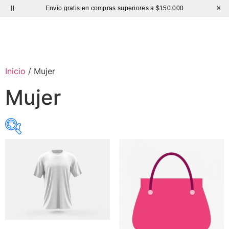
×
Envío gratis en compras superiores a $150.000
Sutíl
Inicio
/ Mujer
Mujer
Precio:
$ 18.000
—
$ 75.000
exclude-from-catalog
(0)
exclude-from-search
(0)
featured
(3)