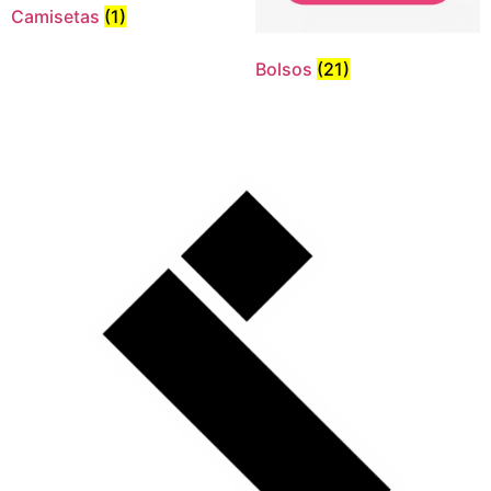
Camisetas
(1)
outofstock
(8)
rated-1
(0)
Bolsos
(21)
rated-2
(0)
rated-3
(0)
rated-4
(0)
rated-5
(0)
Camisetas
(1)
Bolsos
(21)
Etiquetas del producto