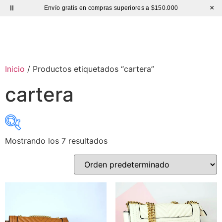
Envío gratis en compras superiores a $150.000
×
BOLSO CUERO
Hasta 60% de DESCUENTO |
Sutíl
Inicio
/ Productos etiquetados “cartera”
cartera
Mostrando los 7 resultados
Precio:
$ 49.000
—
$ 62.000
exclude-from-catalog
(0)
exclude-from-search
(0)
featured
(3)