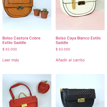
outofstock
(8)
rated-1
(0)
rated-2
(0)
rated-3
(0)
rated-4
(0)
Bolso Castora Cobre
Bolso Caya Blanco Estilo
rated-5
(0)
Estilo Saddle
Saddle
Mujer
(22)
$
62.000
$
62.000
Hombre
(1)
Niños
(1)
Leer más
Añadir al carrito
Mascotas
(0)
Hogar
(0)
Sin categorizar
(0)