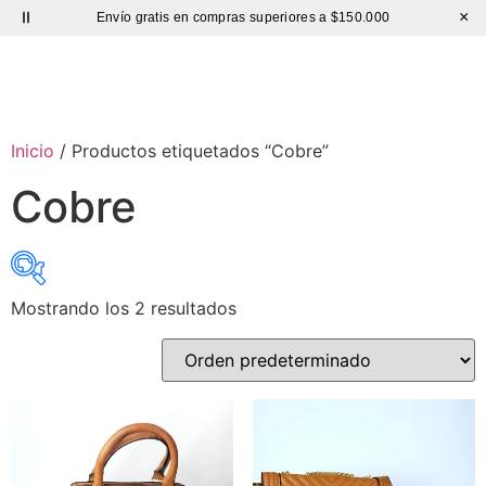
×
Envío gratis en compras superiores a $150.000
BOLSO CUERO
Hasta 60% de DESCUENTO |
Sutíl
Inicio
/ Productos etiquetados “Cobre”
Cobre
Mostrando los 2 resultados
Precio:
$ 62.000
—
$ 75.000
exclude-from-catalog
(0)
exclude-from-search
(0)
featured
(3)