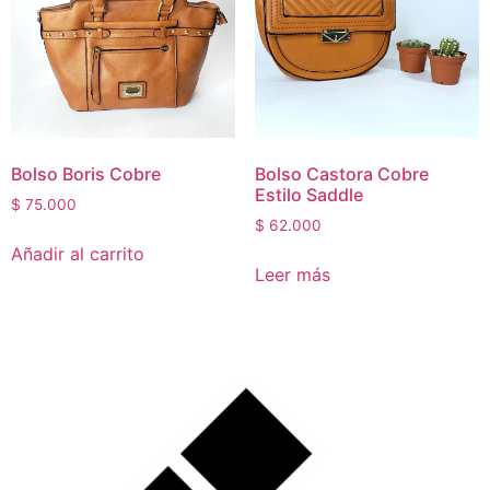
outofstock
(5)
rated-1
(0)
rated-2
(0)
rated-3
(0)
rated-4
(0)
Bolso Boris Cobre
Bolso Castora Cobre
rated-5
(0)
Estilo Saddle
Mujer
(22)
$
75.000
$
62.000
Hombre
(1)
Añadir al carrito
Niños
(1)
Leer más
Mascotas
(0)
Hogar
(0)
Sin categorizar
(0)