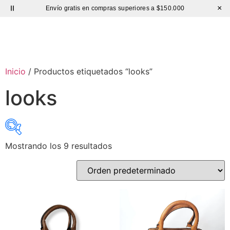
×
Envío gratis en compras superiores a $150.000
Sutíl
Inicio
/ Productos etiquetados “looks”
looks
Mostrando los 9 resultados
Precio:
$ 57.000
—
$ 75.000
exclude-from-catalog
(0)
exclude-from-search
(0)
featured
(3)