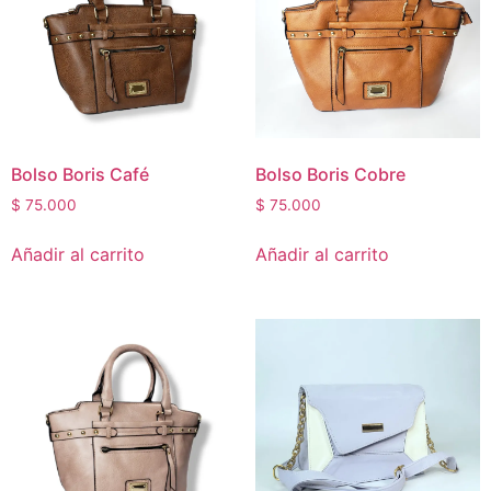
outofstock
(8)
rated-1
(0)
rated-2
(0)
rated-3
(0)
rated-4
(0)
Bolso Boris Café
Bolso Boris Cobre
rated-5
(0)
Mujer
(22)
$
75.000
$
75.000
Hombre
(1)
Añadir al carrito
Añadir al carrito
Niños
(1)
Mascotas
(0)
Hogar
(0)
Sin categorizar
(0)