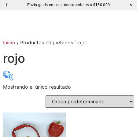
×
Envío gratis en compras superiores a $150.000
Sutíl
Inicio
/ Productos etiquetados “rojo”
rojo
Mostrando el único resultado
exclude-from-catalog
(0)
exclude-from-search
(0)
featured
(3)
outofstock
(5)
rated-1
(0)