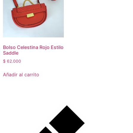
rated-2
(0)
rated-3
(0)
rated-4
(0)
rated-5
(0)
Mujer
(22)
Hombre
(1)
Bolso Celestina Rojo Estilo
Niños
(1)
Saddle
Mascotas
(0)
$
62.000
Hogar
(0)
Añadir al carrito
Sin categorizar
(0)