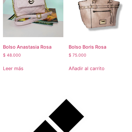
outofstock
(8)
rated-1
(0)
rated-2
(0)
rated-3
(0)
rated-4
(0)
Bolso Anastasia Rosa
Bolso Boris Rosa
rated-5
(0)
Mujer
(22)
$
48.000
$
75.000
Hombre
(1)
Leer más
Añadir al carrito
Niños
(1)
Mascotas
(0)
Hogar
(0)
Sin categorizar
(0)