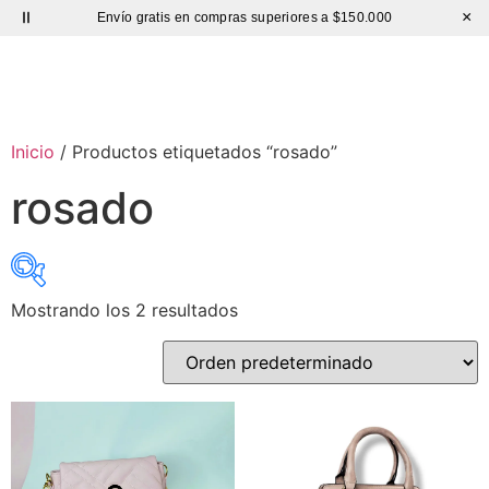
×
Envío gratis en compras superiores a $150.000
Sutíl
Inicio
/ Productos etiquetados “rosado”
rosado
Mostrando los 2 resultados
Precio:
$ 48.000
—
$ 75.000
exclude-from-catalog
(0)
exclude-from-search
(0)
featured
(3)