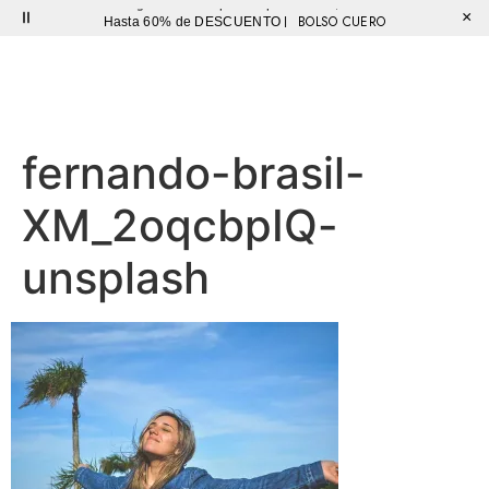
Envío gratis en compras superiores a $150.000
×
BOLSO CUERO
Hasta 60% de DESCUENTO |
Sutíl
fernando-brasil-
XM_2oqcbpIQ-
unsplash