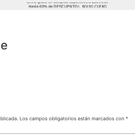
Envío gratis en compras superiores a $150.000
BOLSO CUERO
Hasta 60% de DESCUENTO |
Sutíl
ge
blicada.
Los campos obligatorios están marcados con
*