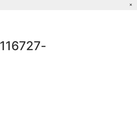
×
Escríbenos
116727-