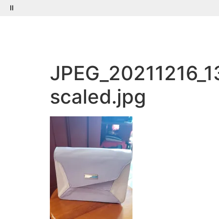
Menú
Buscar
JPEG_20211216_
scaled.jpg