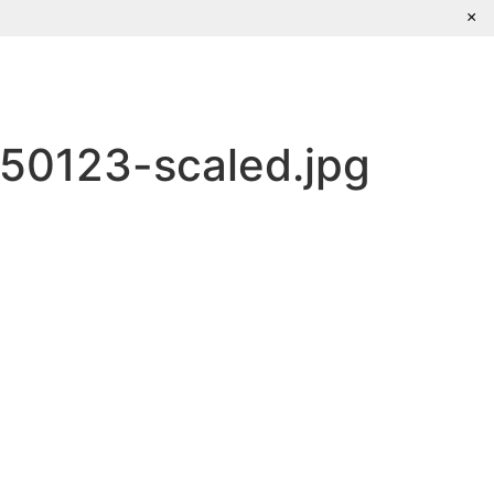
×
Escríbenos
0123-scaled.jpg