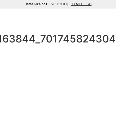
BOLSO CUERO
Hasta 60% de DESCUENTO |
Sutíl
63844_7017458243045