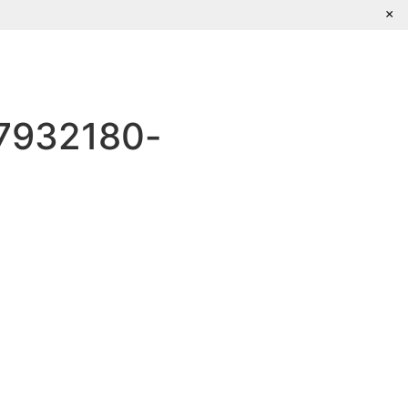
×
Escríbenos
7932180-