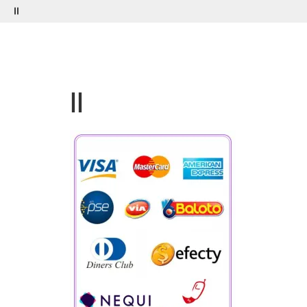
Menú
Buscar
ll