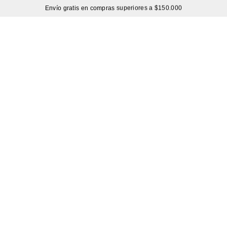
Envío gratis en compras superiores a $150.000
BOLSO CUERO
Hasta 60% de DESCUENTO |
Sutíl