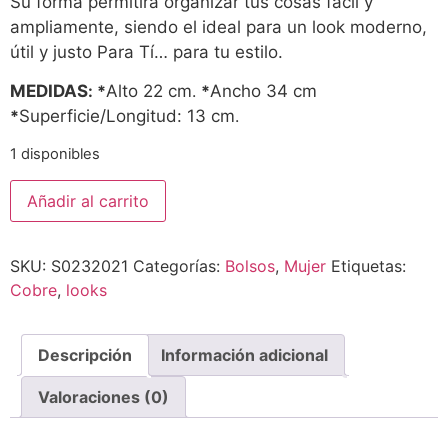
Su forma permitirá organizar tus cosas fácil y
ampliamente, siendo el ideal para un look moderno,
útil y justo Para Tí… para tu estilo.
MEDIDAS
: *
Alto 22 cm
.
*
Ancho 34 cm
*
Superficie/Longitud: 13 cm
.
1 disponibles
Añadir al carrito
SKU:
S0232021
Categorías:
Bolsos
,
Mujer
Etiquetas:
Cobre
,
looks
Descripción
Información adicional
Valoraciones (0)